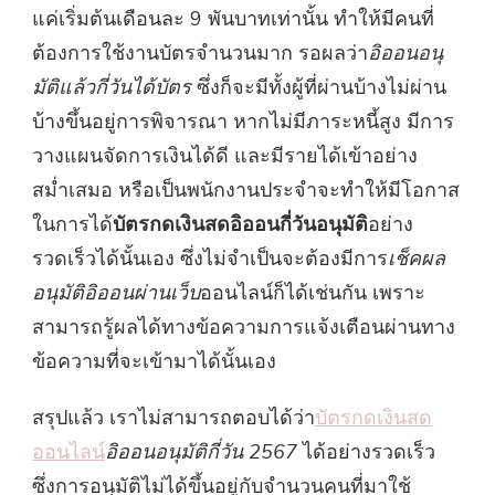
แค่เริ่มต้นเดือนละ 9 พันบาทเท่านั้น ทำให้มีคนที่
ต้องการใช้งานบัตรจำนวนมาก รอผลว่า
อิออนอนุ
มัติแล้วกี่วันได้บัตร
ซึ่งก็จะมีทั้งผู้ที่ผ่านบ้างไม่ผ่าน
บ้างขึ้นอยู่การพิจารณา หากไม่มีภาระหนี้สูง มีการ
วางแผนจัดการเงินได้ดี และมีรายได้เข้าอย่าง
สม่ำเสมอ หรือเป็นพนักงานประจำจะทำให้มีโอกาส
ในการได้
บัตรกดเงินสดอิออนกี่วันอนุมัติ
อย่าง
รวดเร็วได้นั้นเอง ซึ่งไม่จำเป็นจะต้องมีการ
เช็คผล
อนุมัติอิออนผ่านเว็บ
ออนไลน์
ก็ได้เช่นกัน เพราะ
สามารถรู้ผลได้ทางข้อความการแจ้งเตือนผ่านทาง
ข้อความที่จะเข้ามาได้นั้นเอง
สรุปแล้ว เราไม่สามารถตอบได้ว่า
บัตรกดเงินสด
ออนไลน์
อิออนอนุมัติกี่วัน 2567
ได้อย่างรวดเร็ว
ซึ่งการอนุมัติไม่ได้ขึ้นอยู่กับจำนวนคนที่มาใช้