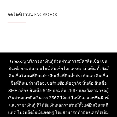
กดไลค์เราบน FACEBOOK
tafex.org
บริการหาเงินกู้ด่วนผ่านการสมัครสินเชื่อ เช่น
สินเชื่อออมสินออนไลน์ สินเชื่อไทยเครดิต เป็นต้น ทั้งยังมี
สินเชื่อโฉนดที่ดินอย่างสินเชื่อที่ดินค้ำประกันและสินเชื่อ
ซื้อที่ดินเปล่า หรือจะขอสินเชื่อเพื่อธุรกิจ นั่นคือ สินเชื่อ
SME กสิกร สินเชื่อ SME ออมสิน 2567 และยังสามารถกู้
เงินผ่านแอพยืมเงิน ios 2567 ได้แก่ ไลน์บีเค แอพฟินนิกซ์
และราชาเงินกู้ ที่ให้ยืมเงินดอกรายวันมีตั้งแต่ยืมเงินสดดี
แทค ไปจนถึงยืมเงินสดทรู โดยสามารถทำบัตรเครดิตเติม