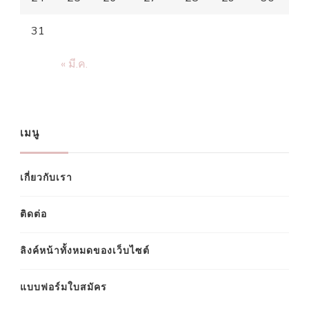
31
« มี.ค.
เมนู
เกี่ยวกับเรา
ติดต่อ
ลิงค์หน้าทั้งหมดของเว็บไซต์
แบบฟอร์มใบสมัคร