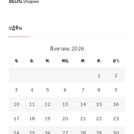
ยืมเงิน shopee
ปฏิทิน
สิงหาคม 2026
จ.
อ.
พ.
พฤ.
ศ.
ส.
อา.
1
2
3
4
5
6
7
8
9
10
11
12
13
14
15
16
17
18
19
20
21
22
23
24
25
26
27
28
29
30